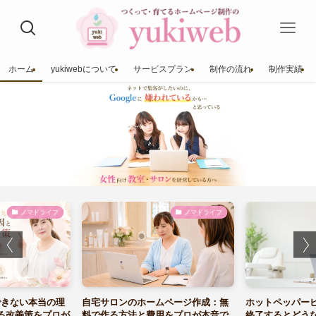
ホーム
yukiwebについて
サービスプラン
制作の流れ
制作実績
ノマドライフ
ノマドライフ
できない本当の理
自宅サロンのホームページ作成：無
ホットペッパー
る改善策をプロが
料で作る方法と費用をプロが本音で
終了するとどう