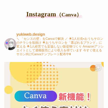
Instagram
（Canva）
yukiweb.design
＼ 「センスの壁」をCanvaで解決 ／
🌟1人社長•おうちサロン
のチラシを垢抜け
🌟おうちサロンを「選ばれるブランド」に
変える
🌟1人経営でも妥協しない販促物づくり
Amazonアソシ
エイトとして適格販売により収入を得ています
今すぐ使える
サロン向けCanvaテンプレート配布中⬇️