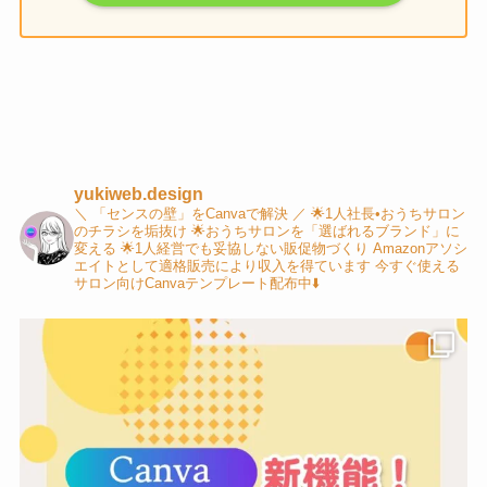
yukiweb.design
＼ 「センスの壁」をCanvaで解決 ／
🌟1人社長•おうちサロン
のチラシを垢抜け
🌟おうちサロンを「選ばれるブランド」に
変える
🌟1人経営でも妥協しない販促物づくり
Amazonアソシ
エイトとして適格販売により収入を得ています
今すぐ使える
サロン向けCanvaテンプレート配布中⬇️